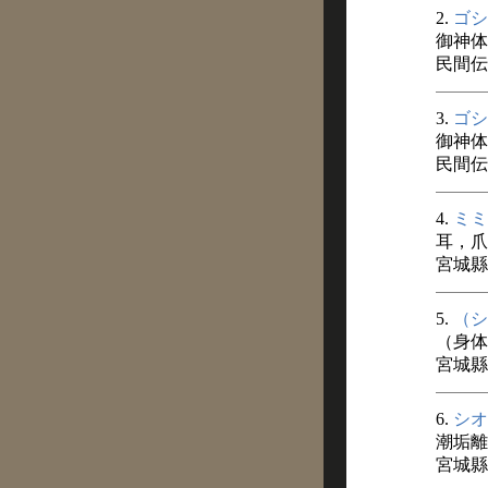
2.
ゴシ
御神体
民間伝承
3.
ゴシ
御神体
民間伝承
4.
ミミ
耳，爪
宮城縣
5.
（シ
（身体
宮城縣
6.
シオ
潮垢離
宮城縣