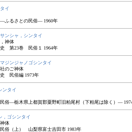
タイ
―ふるさとの民俗― 1960年
サンシャ，シンタイ
，神体
史 第23巻 民俗１ 1964年
マジンジャノゴシンタイ
社のご神体
史 民俗編 1973年
シンタイ
民俗―栃木県上都賀郡粟野町旧粕尾村（下粕尾は除く）― 197
シ，ゴシンタイ
神体
民俗（上） 山梨県富士吉田市 1983年