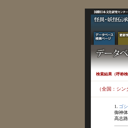
検索結果（呼称検
（全国：シン
1.
ゴシ
御神体
高志路 