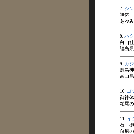
7.
シン
神体
あゆみ
8.
ハク
白山社
福島県
9.
カジ
鹿島神
富山県
10.
ゴ
御神体
粕尾の
11.
イ
石，御
向原の