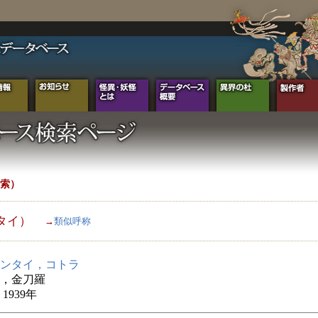
索）
タイ）
→
類似呼称
ンタイ，コトラ
，金刀羅
1939年