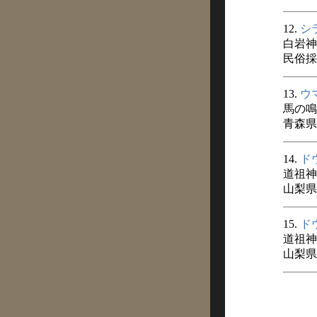
12.
シ
白岩神
民俗採訪
13.
ウ
馬の鳴
青森県
14.
ド
道祖神
山梨県史
15.
ド
道祖神
山梨県史