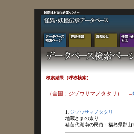
検索結果（呼称検索）
（全国：ジゾウサマノタタリ）
→
1.
ジゾウサマノタタリ
地蔵さまの祟り
猪苗代湖南の民俗：福島県郡山市湖