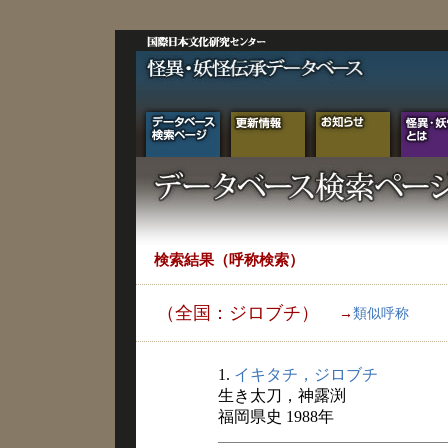
検索結果（呼称検索）
（全国：ジロブチ）
→
類似呼称
1.
イキタチ，ジロブチ
生き太刀，神露渕
福岡県史 1988年