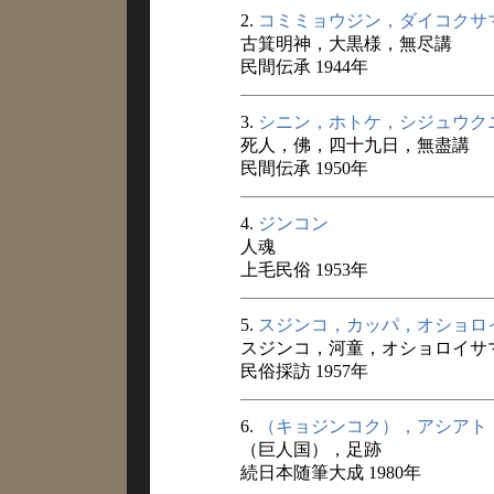
2.
コミミョウジン，ダイコクサ
古箕明神，大黒様，無尽講
民間伝承 1944年
3.
シニン，ホトケ，シジュウク
死人，佛，四十九日，無盡講
民間伝承 1950年
4.
ジンコン
人魂
上毛民俗 1953年
5.
スジンコ，カッパ，オショロ
スジンコ，河童，オショロイサ
民俗採訪 1957年
6.
（キョジンコク），アシアト
（巨人国），足跡
続日本随筆大成 1980年