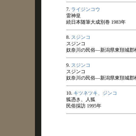
7.
ライジンコウ
雷神皇
続日本随筆大成別巻 1983年
8.
スジンコ
スジンコ
奴奈川の民俗―新潟県東頚城郡松
9.
スジンコ
スジンコ
奴奈川の民俗―新潟県東頚城郡松
10.
キツネツキ、ジンコ
狐憑き、人狐
民俗採訪 1995年