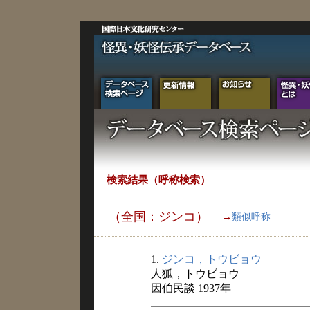
検索結果（呼称検索）
（全国：ジンコ）
→
類似呼称
1.
ジンコ，トウビョウ
人狐，トウビョウ
因伯民談 1937年