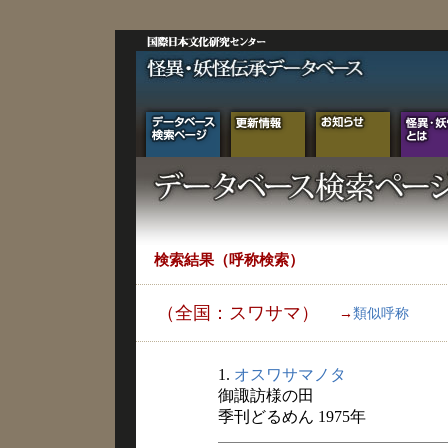
検索結果（呼称検索）
（全国：スワサマ）
→
類似呼称
1.
オスワサマノタ
御諏訪様の田
季刊どるめん 1975年