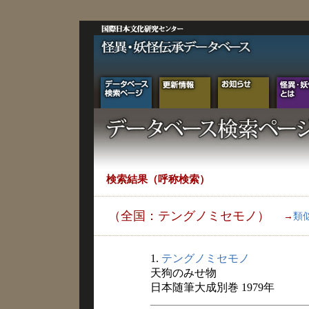
検索結果（呼称検索）
（全国：テングノミセモノ）
→
類
1.
テングノミセモノ
天狗のみせ物
日本随筆大成別巻 1979年