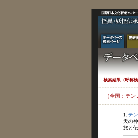
検索結果（呼称検
（全国：テン
1.
テン
天の神
旅と伝説