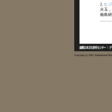
2.
ヒジ
火玉，
南島研究
Copyright (c) 2002- International Res