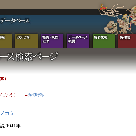
索）
ノカミ）
→
類似呼称
ノカミ
 1941年