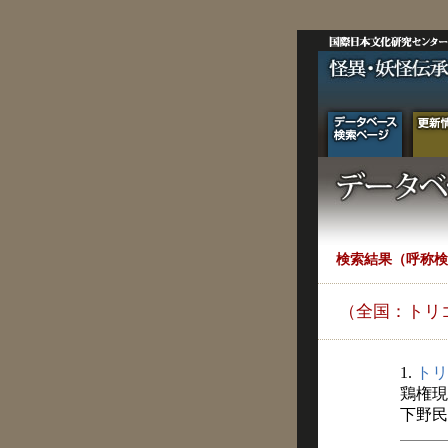
検索結果（呼称検
（全国：トリ
1.
トリ
鶏権現
下野民俗