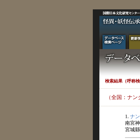
検索結果（呼称検
（全国：ナン
1.
ナン
南宮神
宮城縣