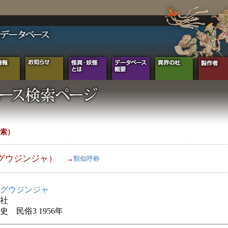
索）
グウジンジャ）
→
類似呼称
グウジンジャ
社
史 民俗3 1956年