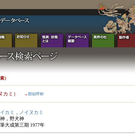
索）
ヌカミ）
→
類似呼称
イカミ，ノイヌカミ
神，野犬神
筆大成第三期 1977年