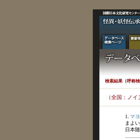
検索結果（呼称検
（全国：ノイ
1.
マヨ
まよい
日本随