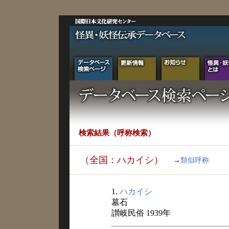
検索結果（呼称検索）
（全国：ハカイシ）
→
類似呼称
1.
ハカイシ
墓石
讃岐民俗 1939年