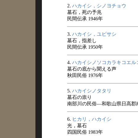
2.
ハカイシ，シノヨチョウ
墓石，死の予兆
民間伝承 1946年
3.
ハカイシ，ユビサシ
墓石，指差し
民間伝承 1950年
4.
ハカイシノソコカラキコエル
墓石の底から聞える声
秋田民俗 1976年
5.
ハカイシノタタリ
墓石の祟り
南部川の民俗―和歌山県日高郡南
6.
ヒカリ，ハカイシ
光，墓石
四国民俗 1983年