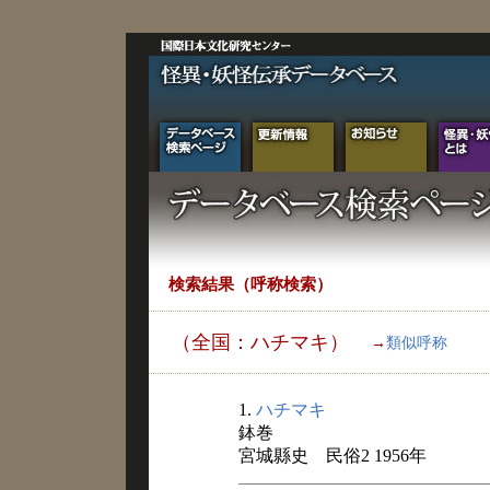
検索結果（呼称検索）
（全国：ハチマキ）
→
類似呼称
1.
ハチマキ
鉢巻
宮城縣史 民俗2 1956年