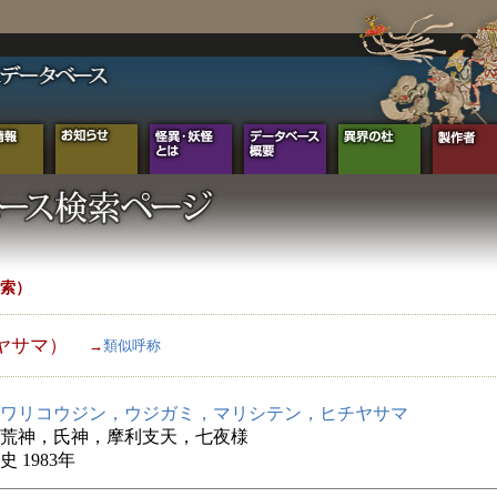
索）
ヤサマ）
→
類似呼称
ワリコウジン，ウジガミ，マリシテン，ヒチヤサマ
荒神，氏神，摩利支天，七夜様
 1983年