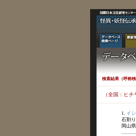
検索結果（呼称検
（全国：ヒチ
1.
イシ
石割り
岡山県史