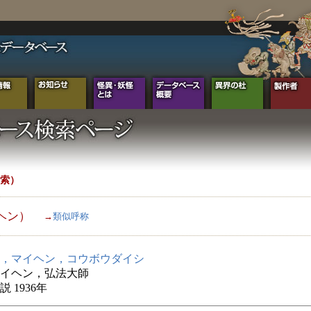
索）
ヘン）
→
類似呼称
，マイヘン，コウボウダイシ
イヘン，弘法大師
 1936年