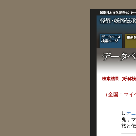
検索結果（呼称検
（全国：マイ
1.
オニ
鬼，マ
旅と伝説