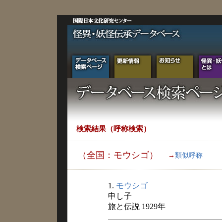
検索結果（呼称検索）
（全国：モウシゴ）
→
類似呼称
1.
モウシゴ
申し子
旅と伝説 1929年