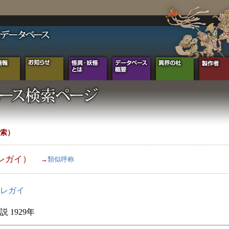
索）
レガイ）
→
類似呼称
レガイ
 1929年