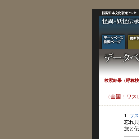
検索結果（呼称検
（全国：ワス
1.
ワス
忘れ貝
旅と伝説