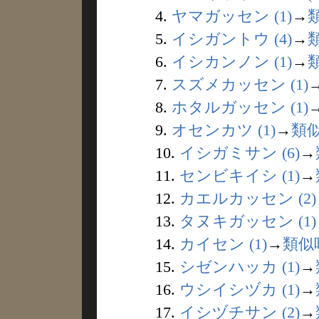
4.
ヤマガッセン (1)
→
5.
イシガントウ (4)
→
6.
イシカンノン (1)
→
7.
スズメカッセン (1)
8.
ホタルガッセン (1)
9.
オセンカツ (1)
→
類
10.
イシガミサン (6)
→
11.
センビキイシ (1)
→
12.
カエルカッセン (2)
13.
タヌキガッセン (1)
14.
カイセン (1)
→
類似
15.
シゼンハッカ (1)
→
16.
ウシイシヅカ (1)
→
17.
イシヅチサン (2)
→