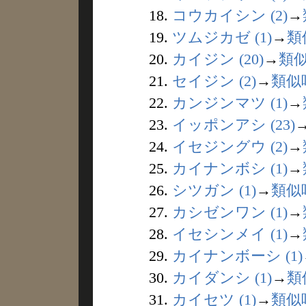
18.
コウカイシン (2)
→
19.
ツムジカゼ (1)
→
類
20.
カイジン (20)
→
類
21.
セイジン (2)
→
類似
22.
カンジンマツ (1)
→
23.
イッポンアシ (23)
24.
イセジングウ (2)
→
25.
カイナンボシ (1)
→
26.
シツガン (1)
→
類似
27.
カシゼンワン (1)
→
28.
イセシンメイ (1)
→
29.
カイナンボーシ (1)
30.
カイダンシ (1)
→
類
31.
カイセツ (1)
→
類似