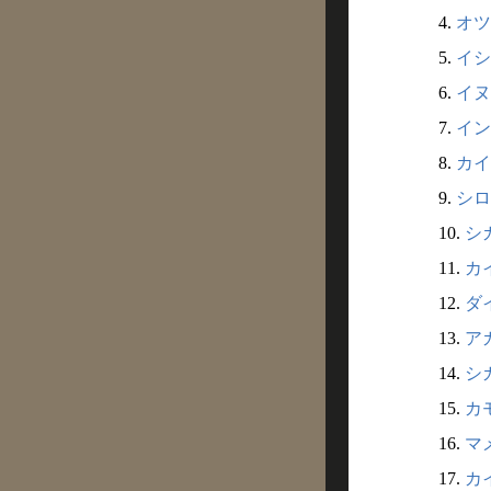
4.
オツ
5.
イシガ
6.
イヌ
7.
イン
8.
カイ
9.
シロ
10.
シカ
11.
カイ
12.
ダイ
13.
アカ
14.
シカ
15.
カモ
16.
マメ
17.
カイ