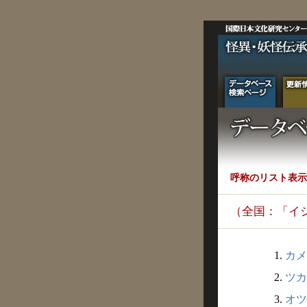
呼称のリスト表示
（全国：「イ
1.
カメ
2.
ツカ
3.
オツ