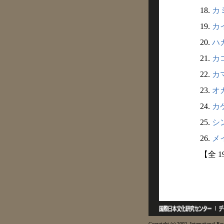
18.
カミ
19.
カイ
20.
ハカ
21.
カゴ
22.
カマ
23.
オカ
24.
カケ
25.
シン
26.
メイ
【全 1
Copyright (c) 2002- International Res