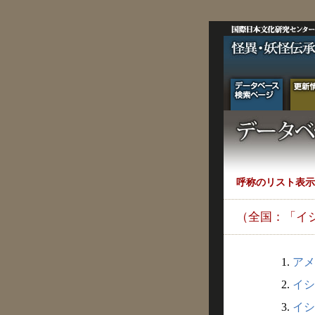
呼称のリスト表示
（全国：「イ
1.
アメ
2.
イシ
3.
イシ