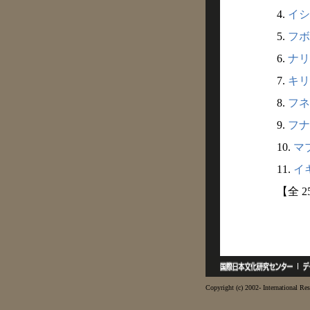
4.
イシ
5.
フボ
6.
ナリ
7.
キリ
8.
フネ
9.
フナ
10.
マブ
11.
イキ
【全 
Copyright (c) 2002- International Res