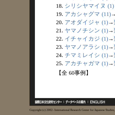
18.
シリシヤマイヌ (1)
19.
アカシャグマ (11)
20.
アオダイジャ (1)
→
21.
ヤマノチシン (1)
→
22.
イチャイカジ (1)
→
23.
ヤマノアラシ (1)
→
24.
チマミレイシ (1)
→
25.
アカチャガマ (1)
→
【全 60事例】
Copyright (c) 2002- International Research Center for Japanese Studies, 