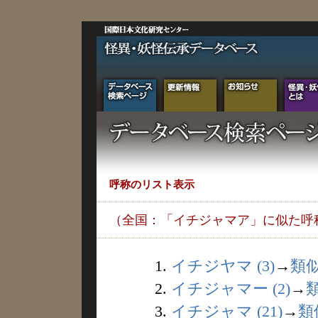
呼称のリスト表示
（全国：「イチジャマア」に似た呼
1.
イチジヤマ (3)
→
類
2.
イチジャマー (2)
→
3.
イチジャマ (21)
→
類