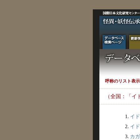
呼称のリスト表示
（全国：「イ
1.
イド
2.
イド
3.
カガ