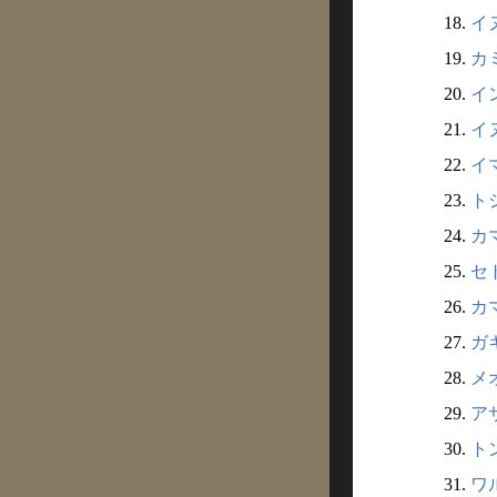
18.
イヌ
19.
カミ
20.
イン
21.
イヌ
22.
イマ
23.
トシ
24.
カマ
25.
セト
26.
カマ
27.
ガキ
28.
メオ
29.
アサ
30.
トン
31.
ワル