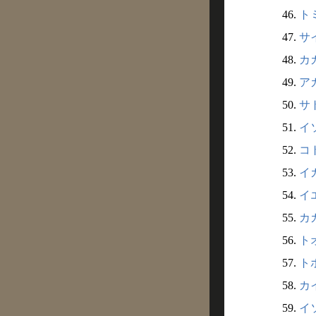
46.
トミ
47.
サイ
48.
カガ
49.
アカ
50.
サト
51.
イソ
52.
コト
53.
イガ
54.
イエ
55.
カガ
56.
トオ
57.
トホ
58.
カイ
59.
イソ