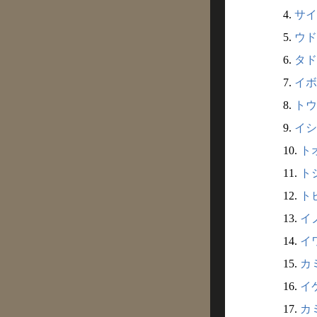
4.
サイ
5.
ウド
6.
タド
7.
イボ
8.
トウ
9.
イシガ
10.
トオ
11.
トシ
12.
トビ
13.
イノ
14.
イワ
15.
カミ
16.
イケ
17.
カミ