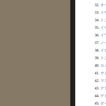
32.
オイ
33.
イザ
34.
トン
35.
イケ
36.
イワ
37.
ノイ
38.
イナ
39.
トシ
40.
カミ
41.
ヤト
42.
マヨ
43.
デア
44.
ゲド
45.
ダイ