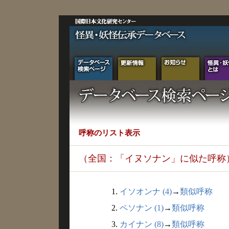
呼称のリスト表示
（全国：「イヌソナン」に似た呼称
1.
イソオンナ (4)
→
類似呼称
2.
ペソナン (1)
→
類似呼称
3.
カイナン (8)
→
類似呼称