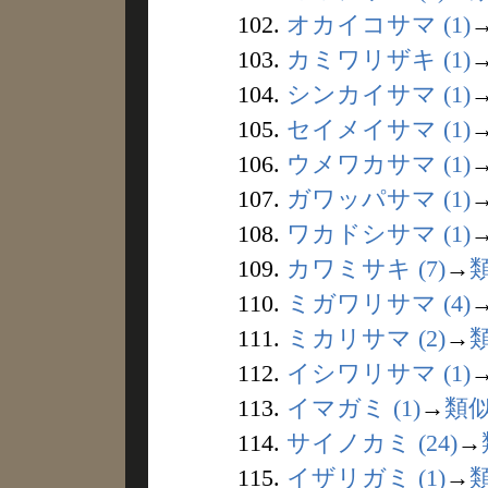
102.
オカイコサマ (1)
103.
カミワリザキ (1)
104.
シンカイサマ (1)
105.
セイメイサマ (1)
106.
ウメワカサマ (1)
107.
ガワッパサマ (1)
108.
ワカドシサマ (1)
109.
カワミサキ (7)
→
110.
ミガワリサマ (4)
111.
ミカリサマ (2)
→
112.
イシワリサマ (1)
113.
イマガミ (1)
→
類
114.
サイノカミ (24)
→
115.
イザリガミ (1)
→