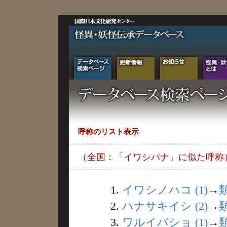
呼称のリスト表示
（全国：「イワシバナ」に似た呼称
1.
イワシノハコ (1)
→
2.
ハナサキイシ (2)
→
3.
ワルイバショ (1)
→