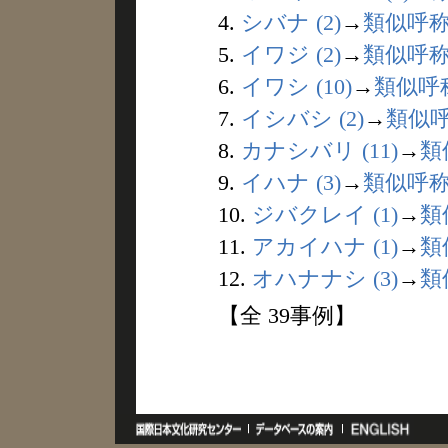
4.
シバナ (2)
→
類似呼
5.
イワジ (2)
→
類似呼
6.
イワシ (10)
→
類似呼
7.
イシバシ (2)
→
類似
8.
カナシバリ (11)
→
類
9.
イハナ (3)
→
類似呼
10.
ジバクレイ (1)
→
類
11.
アカイハナ (1)
→
類
12.
オハナナシ (3)
→
類
【全 39事例】