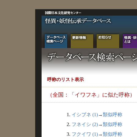
呼称のリスト表示
（全国：「イワフネ」に似た呼称）
1.
イシブネ (1)
→
類似呼称
2.
フネイシ (2)
→
類似呼称
3.
フクイワ (1)
→
類似呼称