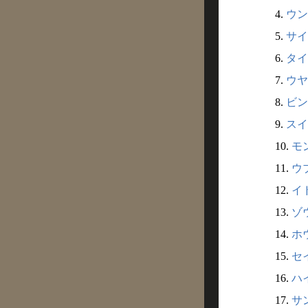
4.
ウン
5.
サイ
6.
タイ
7.
ウヤ
8.
ビン
9.
スイ
10.
モ
11.
ウ
12.
イ
13.
ゾ
14.
ホ
15.
セ
16.
ハ
17.
サ