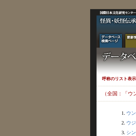
呼称のリスト表示
（全国：「ウ
1.
ウン
2.
ウジ
3.
シン