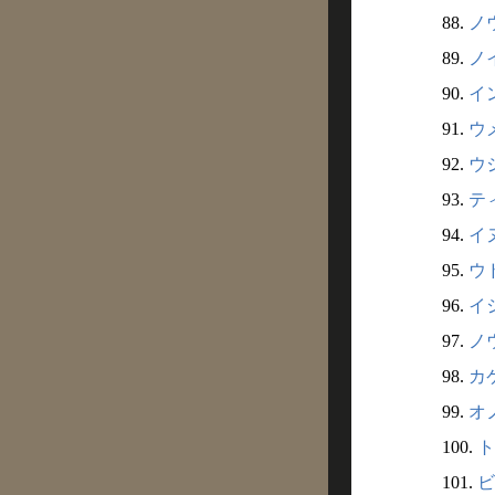
88.
ノウ
89.
ノイ
90.
イン
91.
ウメ
92.
ウジ
93.
ティ
94.
イヌ
95.
ウド
96.
イシ
97.
ノウ
98.
カケ
99.
オノ
100.
ト
101.
ビ