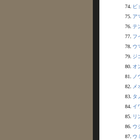
74.
ビ
75.
ア
76.
テン
77.
フイ
78.
ウマ
79.
ジ
80.
オン
81.
ノ
82.
メオ
83.
タノ
84.
イワ
85.
リン
86.
ウシ
87.
ウミ