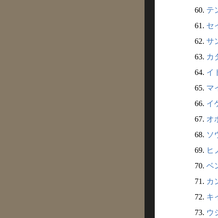
60.
テン
61.
セイ
62.
サン
63.
カタ
64.
イド
65.
マ
66.
イ
67.
オ
68.
ソ
69.
ヒノ
70.
ベン
71.
カ
72.
キ
73.
ウシ