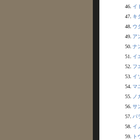
46.
イ
47.
キ
48.
ウタ
49.
ア
50.
ナ
51.
イエ
52.
フ
53.
イソ
54.
マ
55.
ノガ
56.
サ
57.
パ
58.
イノ
59.
トウ