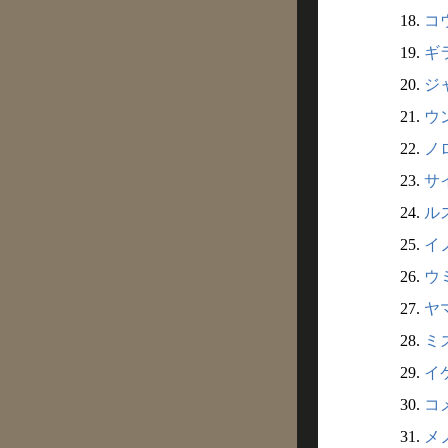
18.
コ
19.
ギラ
20.
ジ
21.
ウン
22.
ノロ
23.
サイ
24.
ルス
25.
イノ
26.
ウミ
27.
ヤ
28.
ミ
29.
イケ
30.
コメ
31.
メノ