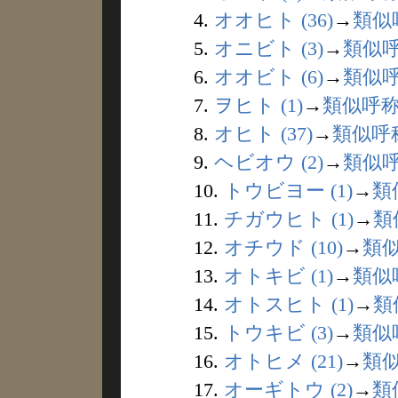
4.
オオヒト (36)
→
類似
5.
オニビト (3)
→
類似
6.
オオビト (6)
→
類似
7.
ヲヒト (1)
→
類似呼
8.
オヒト (37)
→
類似呼
9.
ヘビオウ (2)
→
類似
10.
トウビヨー (1)
→
類
11.
チガウヒト (1)
→
類
12.
オチウド (10)
→
類
13.
オトキビ (1)
→
類似
14.
オトスヒト (1)
→
類
15.
トウキビ (3)
→
類似
16.
オトヒメ (21)
→
類
17.
オーギトウ (2)
→
類