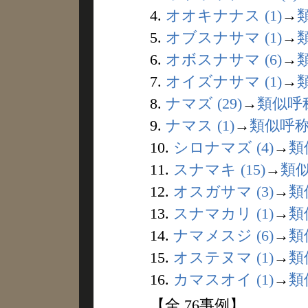
4.
オオキナナス (1)
→
5.
オブスナサマ (1)
→
6.
オボスナサマ (6)
→
7.
オイズナサマ (1)
→
8.
ナマズ (29)
→
類似呼
9.
ナマス (1)
→
類似呼
10.
シロナマズ (4)
→
類
11.
スナマキ (15)
→
類
12.
オスガサマ (3)
→
類
13.
スナマカリ (1)
→
類
14.
ナマメスジ (6)
→
類
15.
オステヌマ (1)
→
類
16.
カマスオイ (1)
→
類
【全 76事例】