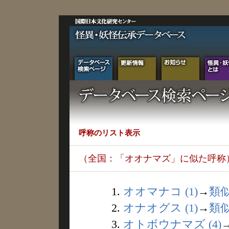
呼称のリスト表示
（全国：「オオナマズ」に似た呼称
1.
オオマナコ (1)
→
類
2.
オナオグス (1)
→
類
3.
オトボウナマズ (4)