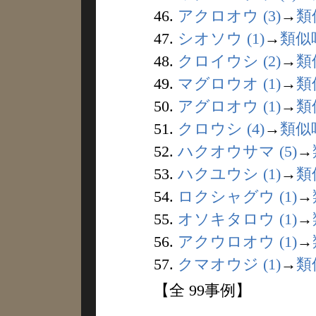
46.
アクロオウ (3)
→
類
47.
シオソウ (1)
→
類似
48.
クロイウシ (2)
→
類
49.
マグロウオ (1)
→
類
50.
アグロオウ (1)
→
類
51.
クロウシ (4)
→
類似
52.
ハクオウサマ (5)
→
53.
ハクユウシ (1)
→
類
54.
ロクシャグウ (1)
→
55.
オソキタロウ (1)
→
56.
アクウロオウ (1)
→
57.
クマオウジ (1)
→
類
【全 99事例】