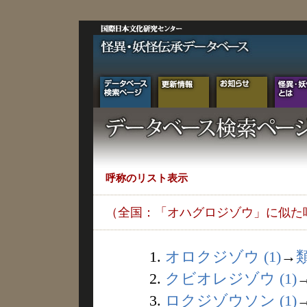
呼称のリスト表示
（全国：「オハグロジゾウ」に似た
1.
オロクジゾウ (1)
→
2.
クビオレジゾウ (1)
3.
ロクジゾウソン (1)