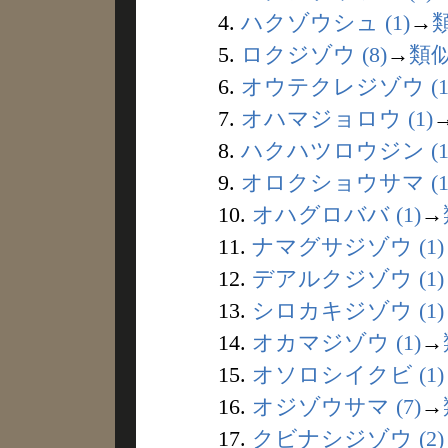
4.
ハクゾウシュ (1)
→
5.
ロクジゾウ (8)
→
類
6.
オウテクレジゾウ (1
7.
オハマジョロウ (1)
8.
ハクハツロウジン (1
9.
オロクショウサマ (1
10.
オハグロババ (1)
→
11.
ナマグサジゾウ (1)
12.
デアルクジゾウ (1)
13.
シロカキジゾウ (1)
14.
オカマジゾウ (1)
→
15.
オソロシイクビ (1)
16.
オジゾウサマ (7)
→
17.
クビナシジゾウ (2)