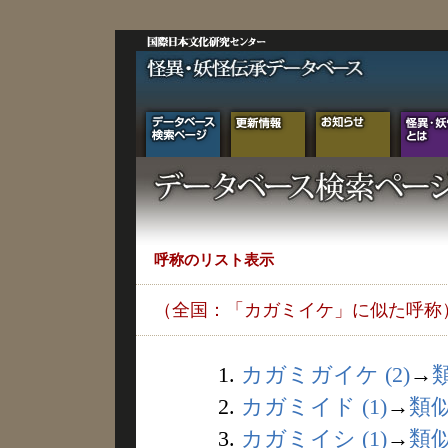
呼称のリスト表示
（全国：「カガミイケ」に似た呼称
1.
カガミガイケ (2)
→
2.
カガミイド (1)
→
類
3.
カガミイシ (1)
→
類