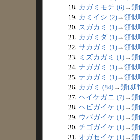
18.
カガミモチ (6)
→
類
19.
カミイシ (2)
→
類似
20.
スガカミ (1)
→
類似
21.
カガミダ (1)
→
類似
22.
サカガミ (1)
→
類似
23.
ミズカガミ (1)
→
類
24.
ナガガミ (1)
→
類似
25.
テカガミ (1)
→
類似
26.
カガミ (84)
→
類似
27.
ヘイケガニ (7)
→
類
28.
ヘビガイケ (1)
→
類
29.
ウバガイケ (1)
→
類
30.
チゴガイケ (1)
→
類
31.
オガセイケ (1)
→
類