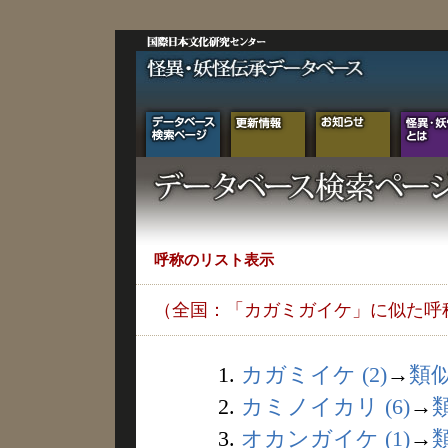
呼称のリスト表示
（全国：「カガミガイケ」に似た呼
1.
カガミイケ (2)
→
類
2.
カミノイカリ (6)
→
3.
オカンガイケ (1)
→