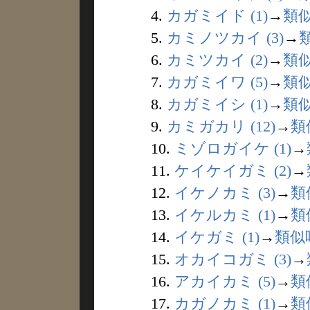
4.
カガミイド (1)
→
類
5.
カミノツカイ (3)
→
6.
カミツカイ (2)
→
類
7.
カガミイワ (5)
→
類
8.
カガミイシ (1)
→
類
9.
カミガカリ (12)
→
類
10.
ミゾロガイケ (1)
→
11.
ケイケイガミ (2)
→
12.
イケノカミ (3)
→
類
13.
イケルカミ (1)
→
類
14.
イケガミ (1)
→
類似
15.
オカイコガミ (3)
→
16.
アカイカミ (5)
→
類
17.
カガノカミ (1)
→
類