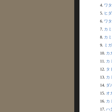
4.
ワタ
5.
ヒダ
6.
ワタ
7.
カミ
8.
カミ
9.
ミガ
10.
カガ
11.
カミ
12.
タド
13.
カミ
14.
ダル
15.
オカ
16.
カミ
17.
ハタ