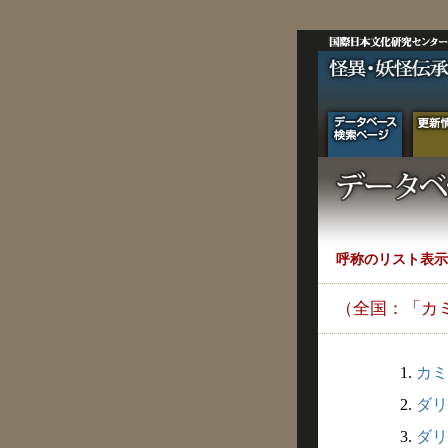
呼称のリスト表示
（全国：「カ
1.
カミ
2.
ダリ
3.
ダリ