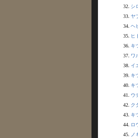
32.
シロ
33.
ヤブ
34.
ヘビ
35.
ヒト
36.
キツ
37.
ワル
38.
イエ
39.
キツ
40.
キツ
41.
ウチ
42.
クダ
43.
キツ
44.
ロウ
45.
ノギ