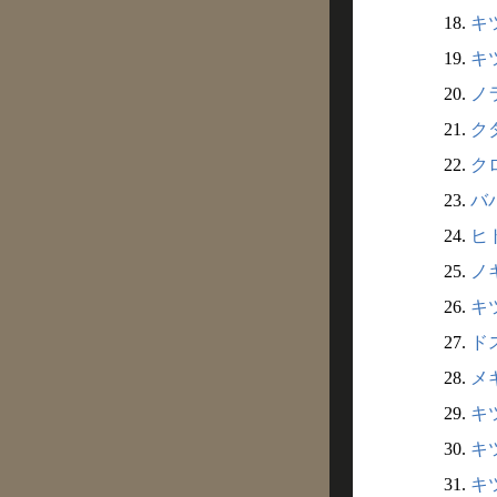
18.
キツ
19.
キツ
20.
ノラ
21.
クダ
22.
クロ
23.
ババ
24.
ヒト
25.
ノキ
26.
キツ
27.
ドス
28.
メギ
29.
キツ
30.
キツ
31.
キツ