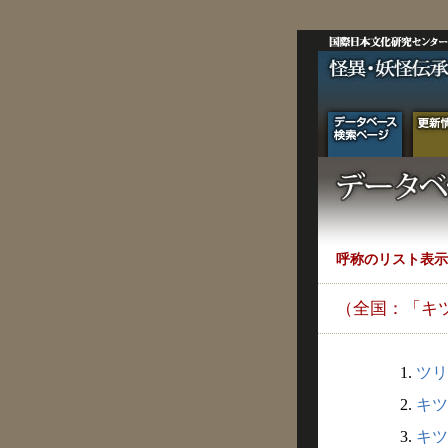
呼称のリスト表示
（全国：「キ
1.
ツリ
2.
キツ
3.
キツ