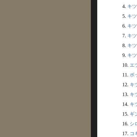
4.
キツ
5.
キツ
6.
キツ
7.
キツ
8.
キツ
9.
キツ
10.
エツ
11.
ボッ
12.
キツ
13.
キ
14.
キツ
15.
ギン
16.
シロ
17.
コギ