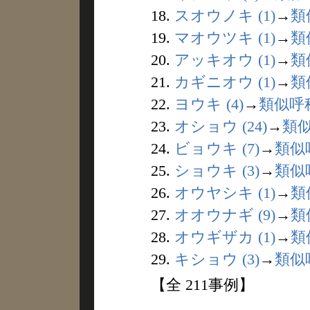
18.
スオウノキ (1)
→
類
19.
マオウツキ (1)
→
類
20.
アッキオウ (1)
→
類
21.
カギニオウ (1)
→
類
22.
ヨウキ (4)
→
類似呼
23.
オショウ (24)
→
類
24.
ビョウキ (7)
→
類似
25.
ショウキ (3)
→
類似
26.
オウヤシキ (1)
→
類
27.
オオウナギ (9)
→
類
28.
オウギザカ (1)
→
類
29.
キショウ (3)
→
類似
【全 211事例】