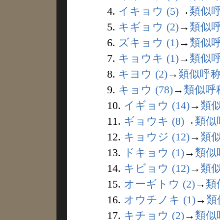
4.
イキョウ (5)
→
類似
5.
キギョウ (2)
→
類似
6.
ズキョウ (1)
→
類似
7.
キョウキ (1)
→
類似
8.
キヨウ (2)
→
類似呼
9.
キョウ (78)
→
類似呼
10.
イギョウ (14)
→
類
11.
ギョウキ (8)
→
類似
12.
キョウジ (12)
→
類
13.
ドキョウ (1)
→
類似
14.
キビョウ (12)
→
類
15.
オーギトウ (2)
→
類
16.
オウチノキ (1)
→
類
17.
キチョウ (2)
→
類似