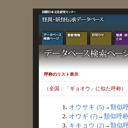
呼称のリスト表示
（全国：「ギョオウ」に似た呼称）
1.
オウサキ (5)
→
類似
2.
オウギ (7)
→
類似呼
3.
キキョウ (2)
→
類似