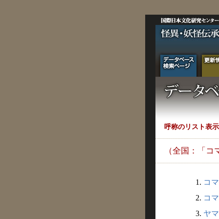
呼称のリスト表示
（全国：「コ
1.
コマ
2.
コマ
3.
ヤマイ