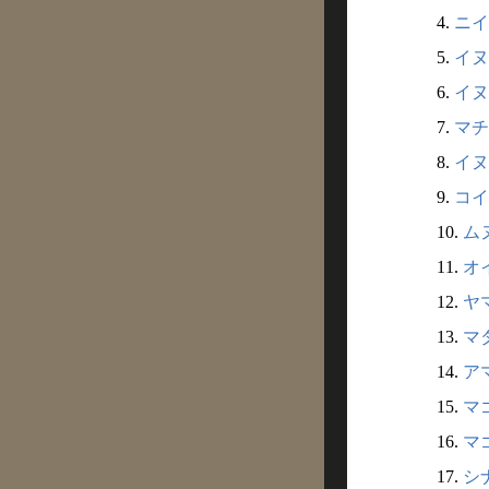
4.
ニイ
5.
イヌサ
6.
イヌコ
7.
マチ
8.
イヌ
9.
コイ
10.
ムヌ
11.
オイ
12.
ヤマ
13.
マダ
14.
アマ
15.
マゴ
16.
マゴ
17.
シナ