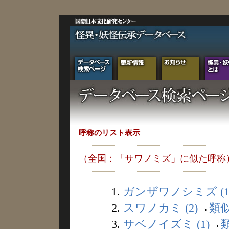
呼称のリスト表示
（全国：「サワノミズ」に似た呼称
1.
ガンザワノシミズ (1
2.
スワノカミ (2)
→
類
3.
サベノイズミ (1)
→