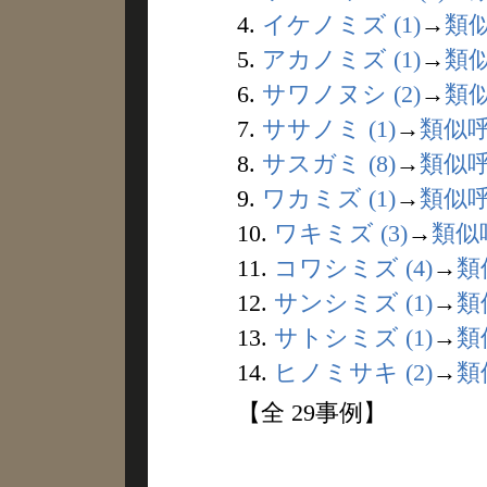
4.
イケノミズ (1)
→
類
5.
アカノミズ (1)
→
類
6.
サワノヌシ (2)
→
類
7.
ササノミ (1)
→
類似
8.
サスガミ (8)
→
類似
9.
ワカミズ (1)
→
類似
10.
ワキミズ (3)
→
類似
11.
コワシミズ (4)
→
類
12.
サンシミズ (1)
→
類
13.
サトシミズ (1)
→
類
14.
ヒノミサキ (2)
→
類
【全 29事例】