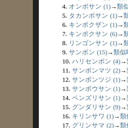
4.
オンボサン (1)
→
類
5.
タカンボサン (1)
→
6.
キンポクザン (1)
→
7.
キンポクサン (6)
→
8.
リンゴンサン (1)
→
9.
サンボン (15)
→
類似
10.
ハリセンボン (4)
→
11.
サンボンマツ (2)
→
12.
サンボンツジ (1)
→
13.
サンボウサン (1)
→
14.
ベンズリサン (1)
→
15.
グンダリサン (9)
→
16.
キリンサワ (1)
→
類
17.
グリンサマ (2)
→
類