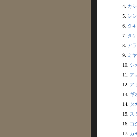
4.
カシ
5.
シシ
6.
タキ
7.
タケ
8.
アラ
9.
ミヤ
10.
シオ
11.
ア
12.
ア
13.
ギ
14.
タ
15.
ス
16.
ゴ
17.
カモ