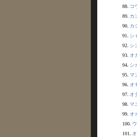
88.
コウ
89.
カン
90.
カシ
91.
シャ
92.
シン
93.
オカ
94.
シオ
95.
マン
96.
オヤ
97.
オタ
98.
マユ
99.
オオ
100.
ウ
101.
オ