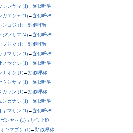
シンヤマ (1)
→
類似呼称
ガエシャ (1)
→
類似呼称
ンコジ (1)
→
類似呼称
ジツサマ (4)
→
類似呼称
ブジマ (1)
→
類似呼称
サマサン (1)
→
類似呼称
ノヤクシ (1)
→
類似呼称
ナオシ (1)
→
類似呼称
クシサマ (1)
→
類似呼称
カヤン (1)
→
類似呼称
ンガナシ (1)
→
類似呼称
ヤマサン (1)
→
類似呼称
ガンヤマ (1)
→
類似呼称
オヤマブシ (1)
→
類似呼称