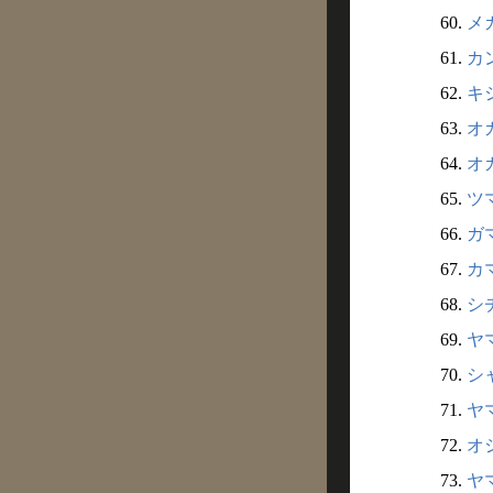
60.
メカ
61.
カン
62.
キシ
63.
オカ
64.
オカ
65.
ツマ
66.
ガマ
67.
カマ
68.
シチ
69.
ヤマ
70.
シャ
71.
ヤマ
72.
オシ
73.
ヤマ