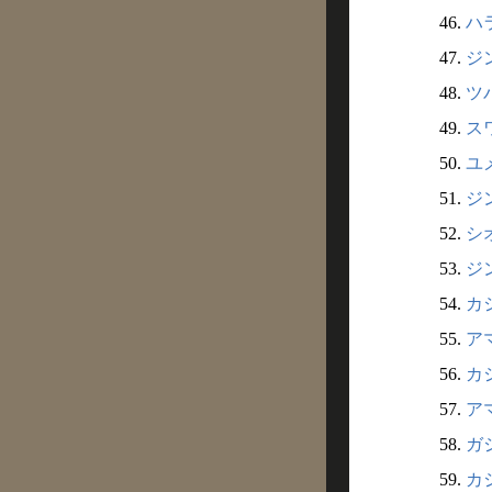
46.
ハ
47.
ジン
48.
ツ
49.
スワ
50.
ユメ
51.
ジン
52.
シオ
53.
ジン
54.
カシ
55.
アマ
56.
カシ
57.
アマ
58.
ガシ
59.
カシ