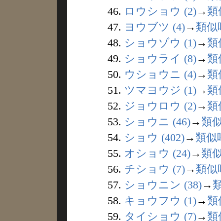
46.
ロウショウ (2)
→
類
47.
ヨウブツ (4)
→
類似
48.
ショウゾウ (1)
→
類
49.
ショウライ (8)
→
類
50.
ウショウニ (4)
→
類
51.
ツマヨウジ (1)
→
類
52.
ジョウロウ (2)
→
類
53.
ショウニ (46)
→
類
54.
ショウ (402)
→
類似
55.
オショウ (24)
→
類
56.
チショウ (7)
→
類似
57.
ショウニン (38)
→
58.
キョウフウ (1)
→
類
59.
タイショウ (7)
→
類