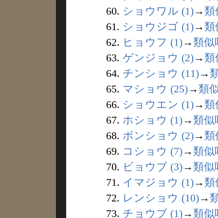
60.
ショウワル (1)
→
類
61.
ショウジゴ (1)
→
類
62.
ヒョウフ (1)
→
類似
63.
ゲンジョウ (2)
→
類
64.
チンショウ (11)
→
65.
マショウ (25)
→
類
66.
ショウエン (1)
→
類
67.
ホショウ (1)
→
類似
68.
ボンショウ (2)
→
類
69.
コショウ (7)
→
類似
70.
ビョウブ (3)
→
類似
71.
イマジョウ (1)
→
類
72.
レンショウ (10)
→
73.
チョウブ (1)
→
類似