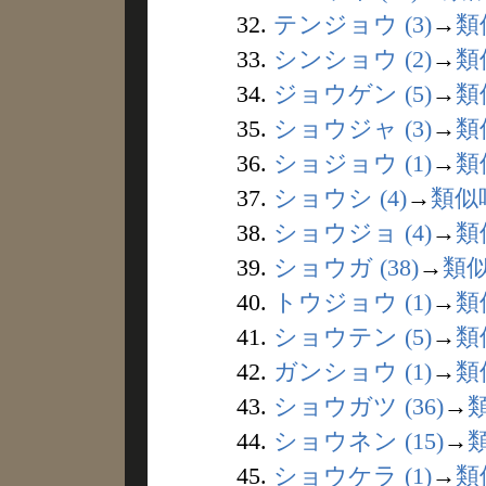
32.
テンジョウ (3)
→
類
33.
シンショウ (2)
→
類
34.
ジョウゲン (5)
→
類
35.
ショウジャ (3)
→
類
36.
ショジョウ (1)
→
類
37.
ショウシ (4)
→
類似
38.
ショウジョ (4)
→
類
39.
ショウガ (38)
→
類
40.
トウジョウ (1)
→
類
41.
ショウテン (5)
→
類
42.
ガンショウ (1)
→
類
43.
ショウガツ (36)
→
44.
ショウネン (15)
→
45.
ショウケラ (1)
→
類