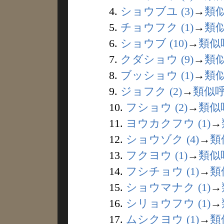
4.
ショウブユ (3)
→
類
5.
チョウフク (1)
→
類
6.
ショウブ (10)
→
類似
7.
クダショウ (9)
→
類
8.
ブッショウ (1)
→
類
9.
ジョフク (2)
→
類似
10.
フショウ (2)
→
類似
11.
ヨウカクフウ (1)
→
12.
ショウゾク (4)
→
類
13.
フクヨウ (1)
→
類似
14.
フシチョウ (1)
→
類
15.
ショウマナク (1)
→
16.
シリョウフウ (1)
→
17.
ムシクヨウ (1)
→
類