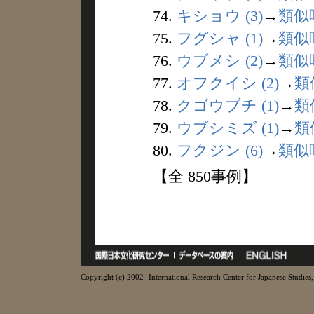
74.
キショウ (3)
→
類似
75.
フグシャ (1)
→
類似
76.
ウブメシ (2)
→
類似
77.
オフクイシ (2)
→
類
78.
クゴウブチ (1)
→
類
79.
ウブシミズ (1)
→
類
80.
フクジン (6)
→
類似
【全 850事例】
Copyright (c) 2002- International Research Center for Japanese Studies, 