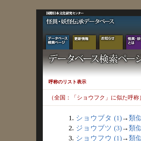
呼称のリスト表示
（全国：「ショウフク」に似た呼称
1.
ショウブタ (1)
→
類
2.
ジョウブツ (3)
→
類
3.
ショウフウ (1)
→
類