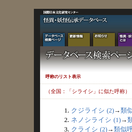
呼称のリスト表示
（全国：「シライシ」に似た呼称）
1.
クジライシ (2)
→
類
2.
ネノシライシ (1)
→
3.
クライシ (2)
→
類似