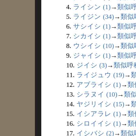
4.
ライシン (1)
→
類似
5.
ライジン (34)
→
類似
6.
サシイシ (1)
→
類似
7.
シカイシ (1)
→
類似
8.
ウシイシ (10)
→
類似
9.
ジャイシ (1)
→
類似
10.
ジイシ (3)
→
類似呼
11.
ライジュウ (19)
→
12.
アブライシ (1)
→
類
13.
シラヌイ (10)
→
類
14.
ヤジリイシ (15)
→
15.
イシアラレ (1)
→
類
16.
シロイイシ (1)
→
類
17.
イシバシ (2)
→
類似