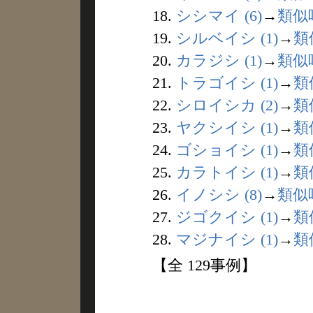
18.
シシマイ (6)
→
類似
19.
シルベイシ (1)
→
類
20.
カラジシ (1)
→
類似
21.
トラゴイシ (1)
→
類
22.
シロイシカ (2)
→
類
23.
ヤクシイシ (1)
→
類
24.
ゴショイシ (1)
→
類
25.
カラトイシ (1)
→
類
26.
イノシシ (8)
→
類似
27.
ジゴクイシ (1)
→
類
28.
マジナイシ (1)
→
類
【全 129事例】