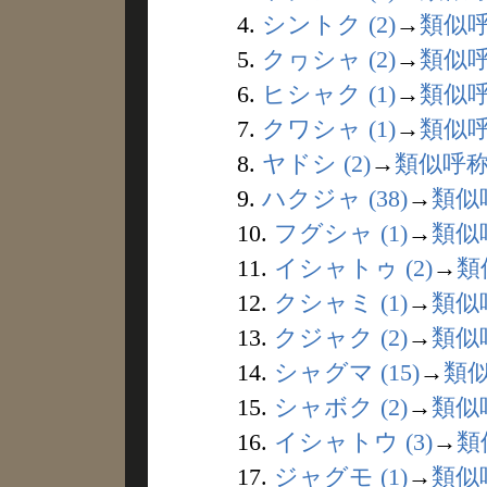
4.
シントク (2)
→
類似
5.
クヮシャ (2)
→
類似
6.
ヒシャク (1)
→
類似
7.
クワシャ (1)
→
類似
8.
ヤドシ (2)
→
類似呼
9.
ハクジャ (38)
→
類似
10.
フグシャ (1)
→
類似
11.
イシャトゥ (2)
→
類
12.
クシャミ (1)
→
類似
13.
クジャク (2)
→
類似
14.
シャグマ (15)
→
類
15.
シャボク (2)
→
類似
16.
イシャトウ (3)
→
類
17.
ジャグモ (1)
→
類似