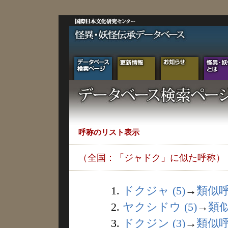
呼称のリスト表示
（全国：「ジャドク」に似た呼称）
1.
ドクジャ (5)
→
類似
2.
ヤクシドウ (5)
→
類
3.
ドクジン (3)
→
類似