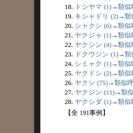
18.
トシヤマ (1)
→
類似
19.
キシャドリ (2)
→
類
20.
シャクシ (6)
→
類似
21.
ヤクジャ (1)
→
類似
22.
ヤクシン (4)
→
類似
23.
ドクウジン (1)
→
類
24.
シミャク (1)
→
類似
25.
ヤクドシ (2)
→
類似
26.
ヤクシ (75)
→
類似
27.
ヤクジン (11)
→
類
28.
ヤクシダ (1)
→
類似
【全 191事例】