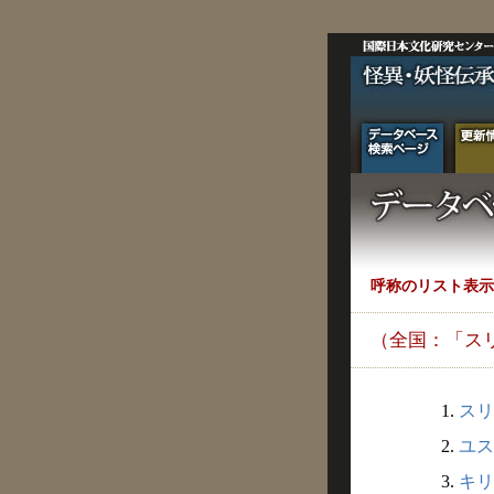
呼称のリスト表示
（全国：「ス
1.
スリ
2.
ユス
3.
キリ