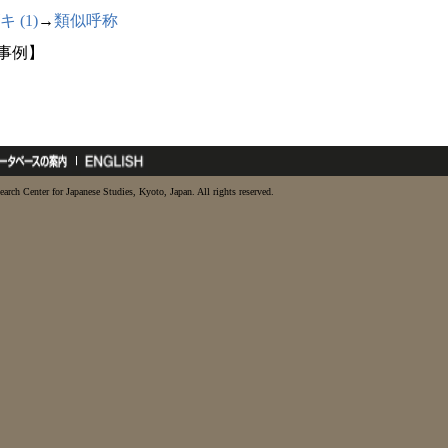
 (1)
→
類似呼称
5事例】
earch Center for Japanese Studies, Kyoto, Japan. All rights reserved.