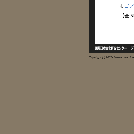
4.
ゴズキ
【全 
Copyright (c) 2002- International Res