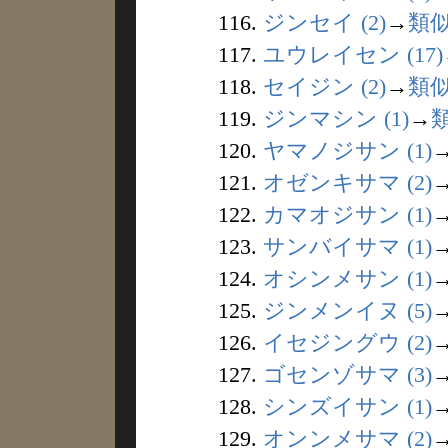
116.
ジンセイ (2)
→
類
117.
ユウレイセン (17)
118.
セイジン (2)
→
類
119.
ジンマシン (1)
→
120.
ヤマノジサン (1)
121.
オゼンキサマ (2)
122.
カマオジサン (1)
123.
サンバイサマ (1)
124.
オシンメサン (1)
125.
ジンメンイヌ (5)
126.
イセジングウ (2)
127.
ゴセンゾサマ (3)
128.
シンズイサン (1)
129.
オンンメサマ (2)