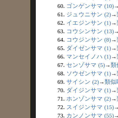
60.
ゴンゲンサマ (10)
61.
ジュウニサン (2)
→
62.
イエジンサン (1)
→
63.
コウシンサン (13)
64.
コウジンサン (8)
→
65.
ダイゼンサマ (1)
→
66.
マンセイノハ (1)
→
67.
センゾサマ (5)
→
類
68.
ソウゼンサマ (1)
→
69.
サイシン (2)
→
類似
70.
ダイジンサマ (1)
→
71.
ホンゾンサマ (2)
→
72.
スイジンサマ (15)
73.
カンノンサマ (55)