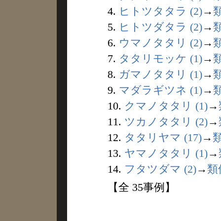
4.
ヒトツタタラ (2)
→
5.
ヒトツダタラ (2)
→
6.
ウマノタタリ (2)
→
7.
タタリモッケ (1)
→
8.
ガマノタタリ (1)
→
9.
マダラギツネ (1)
→
10.
クマノタタリ (1)
→
11.
ツカノタタリ (2)
→
12.
タタリヤマ (17)
→
13.
ヤマノタタリ (1)
→
14.
フタツダマ (2)
→
類
【全 35事例】