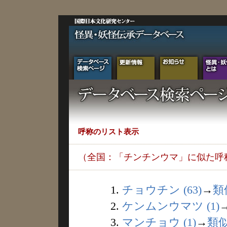
呼称のリスト表示
（全国：「チンチンウマ」に似た呼
1.
チョウチン (63)
→
類
2.
ケンムンウマツ (1)
3.
マンチョウ (1)
→
類