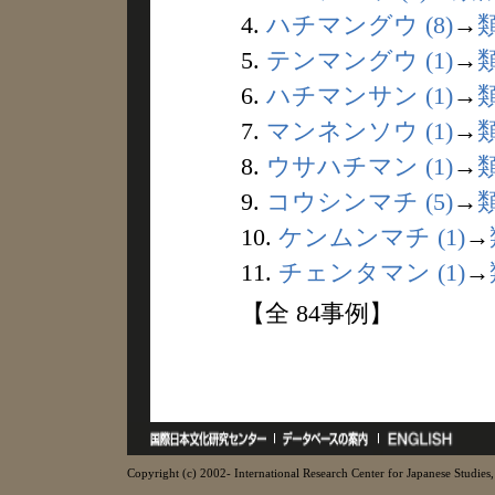
4.
ハチマングウ (8)
→
5.
テンマングウ (1)
→
6.
ハチマンサン (1)
→
7.
マンネンソウ (1)
→
8.
ウサハチマン (1)
→
9.
コウシンマチ (5)
→
10.
ケンムンマチ (1)
→
11.
チェンタマン (1)
→
【全 84事例】
Copyright (c) 2002- International Research Center for Japanese Studies, 