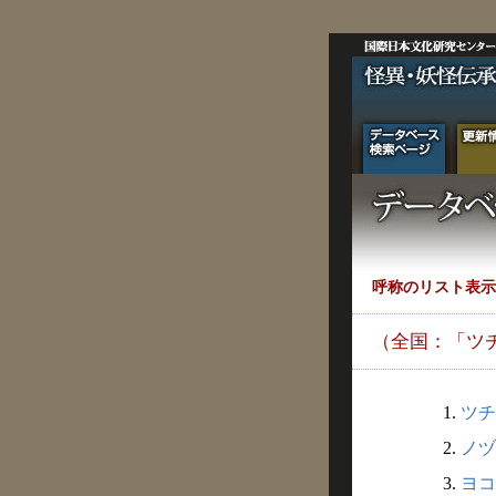
呼称のリスト表示
（全国：「ツ
1.
ツチ
2.
ノヅ
3.
ヨコ