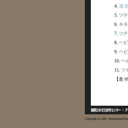
4.
ヨコ
5.
ツチノ
6.
キネ
7.
ツチ
8.
ヘビ
9.
ヘビ
10.
ヘビ
11.
ツチ
【全 
Copyright (c) 2002- International Res