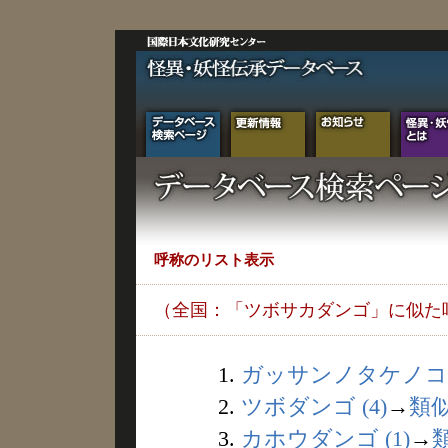
呼称のリスト表示
（全国：「ツボサカダンゴ」に似た
1.
ガッサンノタケノコ (
2.
ツボダンゴ (4)
→
類
3.
カホウダンゴ (1)
→