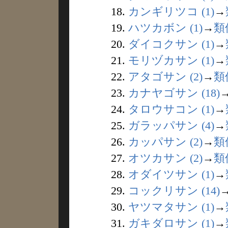
18.
カンギリツコ (1)
→
19.
ハツカボン (1)
→
類
20.
ダイコクサン (1)
→
21.
モリヅカサン (1)
→
22.
アタゴサン (2)
→
類
23.
カナヤゴサン (18)
24.
タロウサコン (1)
→
25.
ガラッパサン (4)
→
26.
カッパサン (2)
→
類
27.
オツカサン (2)
→
類
28.
オダイツサン (1)
→
29.
コックリサン (14)
30.
ヤツマタサン (1)
→
31.
ガキダロサン (1)
→