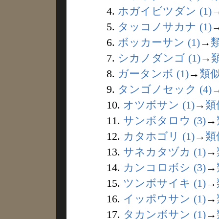
4.
ホガイビツダン (1)
5.
タッコノサカナ (1)
6.
ボッカーサン (1)
→
7.
シカノダンゴ (1)
→
8.
ガータンボ (1)
→
類
9.
タンゴノセック (4)
10.
オツボサン (1)
→
類
11.
サンボタロウ (3)
→
12.
カタホゴリ (1)
→
類
13.
サネカタヅカ (1)
→
14.
カンコロボシ (3)
→
15.
ツンボサイキ (1)
→
16.
イッポウサン (1)
→
17.
タカンボサン (1)
→