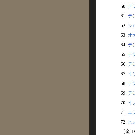
60.
テン
61.
テン
62.
シバ
63.
オオ
64.
テン
65.
テン
66.
テン
67.
イソ
68.
テン
69.
テン
70.
イノ
71.
エン
72.
ヒノ
【全 1