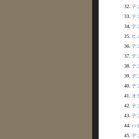
32.
テン
33.
テン
34.
テン
35.
ヒメ
36.
テン
37.
テン
38.
テン
39.
デン
40.
テン
41.
オテ
42.
テン
43.
テン
44.
ハチ
45.
テン