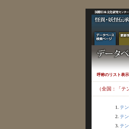
呼称のリスト表示
（全国：「テ
1.
テン
2.
テン
3.
テン