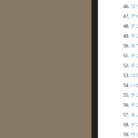
46.
コリ
47.
アオ
48.
テン
49.
テン
50.
カワ
51.
テン
52.
テン
53.
コテ
54.
ハナ
55.
テン
56.
テン
57.
キノ
58.
テン
59.
ウミ