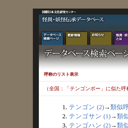
呼称のリスト表示
（全国：「テンゴンボー」に似た呼
1.
テンゴン (2)
→
類似
2.
テンゴサン (1)
→
類
3.
テンゴハン (2)
→
類