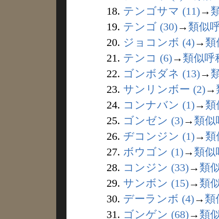
18.
テンゴサマ (11)
→
19.
テンゴ (30)
→
類似
20.
ジョコンボ (4)
→
類
21.
テンコ (6)
→
類似呼
22.
ゴンボダネ (13)
→
23.
サンリンボー (2)
→
24.
コンナバン (1)
→
類
25.
ゴンゼン (3)
→
類似
26.
ヂコンジン (1)
→
類
27.
ボウゴン (1)
→
類似
28.
コンジン (33)
→
類
29.
サンボン (15)
→
類
30.
デーランボ (4)
→
類
31.
ゴンゲン (68)
→
類