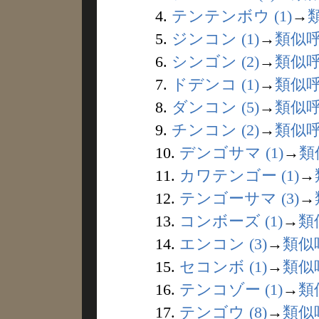
4.
テンテンボウ (1)
→
5.
ジンコン (1)
→
類似
6.
シンゴン (2)
→
類似
7.
ドデンコ (1)
→
類似
8.
ダンコン (5)
→
類似
9.
チンコン (2)
→
類似
10.
デンゴサマ (1)
→
類
11.
カワテンゴー (1)
→
12.
テンゴーサマ (3)
→
13.
コンボーズ (1)
→
類
14.
エンコン (3)
→
類似
15.
セコンボ (1)
→
類似
16.
テンコゾー (1)
→
類
17.
テンゴウ (8)
→
類似