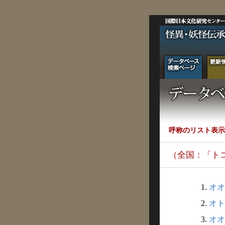
呼称のリスト表示
（全国：「ト
1.
オオ
2.
オト
3.
オオ