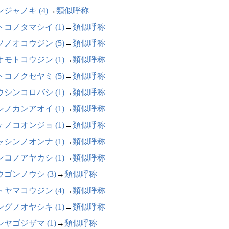
ジャノキ (4)
→
類似呼称
トコノタマシイ (1)
→
類似呼称
ソノオコウジン (5)
→
類似呼称
オモトコウジン (1)
→
類似呼称
トコノクセヤミ (5)
→
類似呼称
ウシンコロバシ (1)
→
類似呼称
シノカンアオイ (1)
→
類似呼称
ケノコオンジョ (1)
→
類似呼称
ャシンノオンナ (1)
→
類似呼称
ンコノアヤカシ (1)
→
類似呼称
ウゴンノウシ (3)
→
類似呼称
トヤマコウジン (4)
→
類似呼称
ングノオヤシキ (1)
→
類似呼称
シヤゴジザマ (1)
→
類似呼称