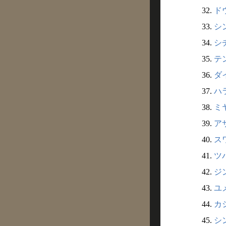
32.
ド
33.
シ
34.
シ
35.
テ
36.
ダ
37.
ハ
38.
ミ
39.
ア
40.
スワ
41.
ツ
42.
ジン
43.
ユメ
44.
カ
45.
シン