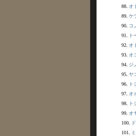
88.
オト
89.
ケツ
90.
コノ
91.
ト
92.
オト
93.
オコ
94.
ジノ
95.
ヤコ
96.
トシ
97.
オオ
98.
トシ
99.
オヤ
100.
ド
101.
ミ