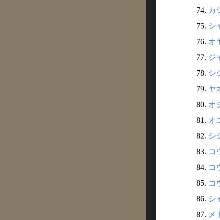
74.
カシ
75.
シャ
76.
オヤ
77.
ジャ
78.
シシ
79.
ヤオ
80.
オジ
81.
オコ
82.
シシ
83.
コウ
84.
コウ
85.
コウ
86.
シャ
87.
メド